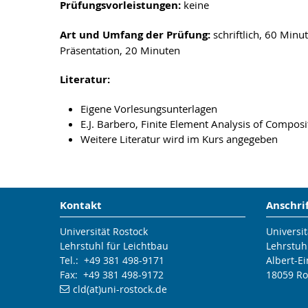
Prüfungsvorleistungen:
keine
Art und Umfang der Prüfung:
schriftlich, 60 Minu
Präsentation, 20 Minuten
Literatur:
Eigene Vorlesungsunterlagen
E.J. Barbero, Finite Element Analysis of Compos
Weitere Literatur wird im Kurs angegeben
Kontakt
Anschri
Universität Rostock
Universit
Lehrstuhl für Leichtbau
Lehrstuh
Tel.: +49 381 498-9171
Albert-Ei
Fax: +49 381 498-9172
18059 Ro
cld(at)uni-rostock.de