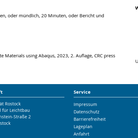
W
ten, oder mündlich, 20 Minuten, oder Bericht und
ite Materials using Abaqus, 2023, 2. Auflage, CRC press
U
ft
Service
ät Rostock
Impressum
l für Leichtbau
Datenschutz
nstein-Straße 2
Barrierefreiheit
stock
Lageplan
Anfahrt